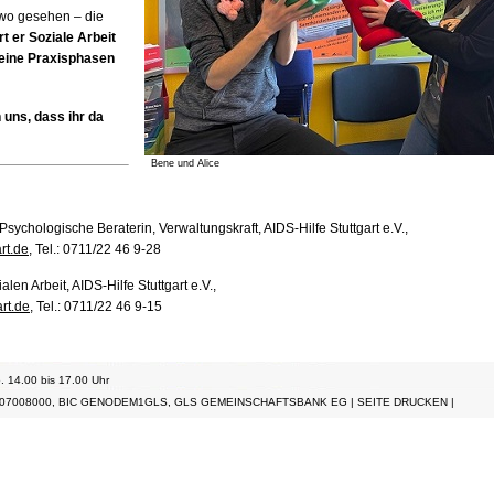
dwo gesehen – die
rt er Soziale Arbeit
seine Praxisphasen
 uns, dass ihr da
Bene und Alice
 Psychologische Beraterin, Verwaltungskraft,
AIDS
-Hilfe Stuttgart e.V.,
rt.de
, Tel.: 0711/22 46 9-28
alen Arbeit,
AIDS
-Hilfe Stuttgart e.V.,
rt.de
, Tel.: 0711/22 46 9-15
. 14.00 bis 17.00 Uhr
07008000, BIC GENODEM1GLS, GLS GEMEINSCHAFTSBANK EG |
SEITE DRUCKEN
|