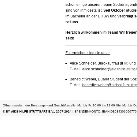
schon einige unserer neuen Sticker irgen
sind von ihm gestaltet.
Seit Oktober studie
im Bachelor an der
DHBW
und
verbringt 
bei uns
.
Herzlich willkommen im Team! Wir freuen
seid!
Zu erreichen sind sie unter
:
Alice Schneider, Bürokauffrau (
IHK
) und
E-Mail:
alice.schneider@aidshilfe-stuttga
Benedict Weber, Dualer Student der Sozi
E-Mail:
benedict.weber@aidshilfe-stuttga
Öffnungszeiten der Beratungs- und Geschäftsstelle: Mo. bis Fr. 10.00 bis 12.00 Uhr, Mo. bis Do
© BY AIDS-HILFE STUTTGART E.V., 2007-2024
| SPENDENKONTO: IBAN DE034306096770