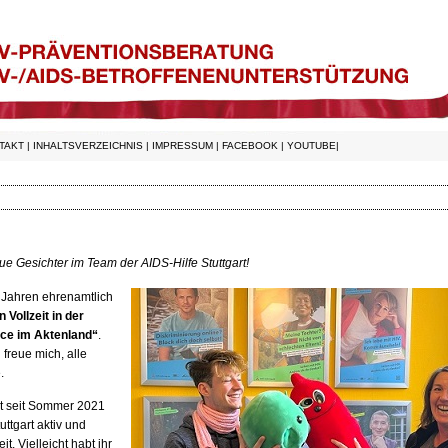
TAKT
|
INHALTSVERZEICHNIS
|
IMPRESSUM
|
FACEBOOK
|
YOUTUBE
|
eue Gesichter im Team der
AIDS
-Hilfe Stuttgart!
lb Jahren ehrenamtlich
 Vollzeit in der
ice im Aktenland“
.
freue mich, alle
.
st seit Sommer 2021
tuttgart aktiv und
it. Vielleicht habt ihr