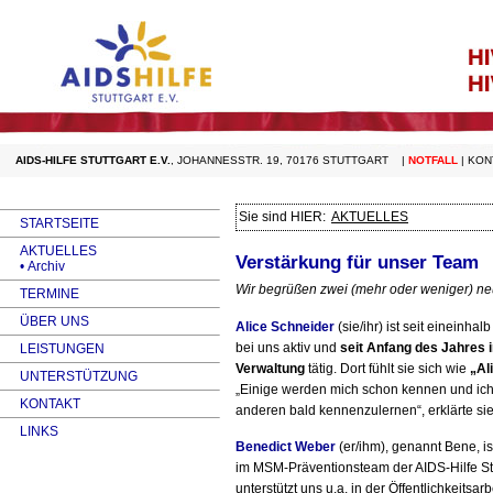
AIDS-HILFE STUTTGART E.V.
,
JOHANNESSTR. 19, 70176 STUTTGART
|
NOTFALL
|
KON
Sie sind HIER:
AKTUELLES
STARTSEITE
AKTUELLES
Verstärkung für unser Team
• Archiv
Wir begrüßen zwei (mehr oder weniger) n
TERMINE
ÜBER UNS
Alice Schneider
(sie/ihr) ist seit eineinha
bei uns aktiv und
seit Anfang des Jahres in
LEISTUNGEN
Verwaltung
tätig. Dort fühlt sie sich wie
„Al
UNTERSTÜTZUNG
„Einige werden mich schon kennen und ich 
KONTAKT
anderen bald kennenzulernen“, erklärte sie
LINKS
Benedict Weber
(er/ihm), genannt Bene, i
im
MSM
-Präventionsteam der
AIDS
-Hilfe S
unterstützt uns u.a. in der Öffentlichkeitsarbe